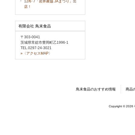
12/6･7「岩井農協 JAまつり」出
店！
有限会社 鳥末食品
〒303-0041
茨城県常総市豊岡町乙1996-1
TEL.0297-24-3021
»〈アクセスMAP〉
鳥末食品のおすすめ情報
商品
Copyright © 202