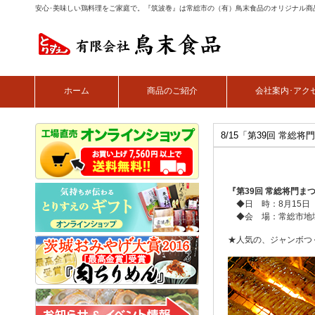
安心･美味しい鶏料理をご家庭で。『筑波巻』は常総市の（有）鳥末食品のオリジナル商
ホーム
商品のご紹介
会社案内･アク
8/15「第39回 常総
『第39回 常総将門ま
◆日 時：8月15日（木
◆会 場：常総市地域
★人気の、ジャンボつ