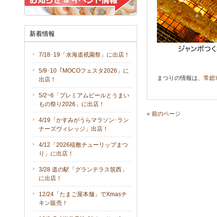
新着情報
7/18･19「水海道祇園祭」に出店！
5/9･10「MOCOフェスタ2026」に
まつりの情報は、
常総
出店！
5/2~6「プレミアムビールとうまい
もの祭り2026」に出店！
« 前のページ
4/19「かすみがうらマラソン･ラン
ナーズヴィレッジ」出店！
4/12「2026稲敷チューリップまつ
り」に出店！
3/28 道の駅「グランテラス筑西」
に出店！
12/24「たまご屋本舗」でXmasチ
キン販売！