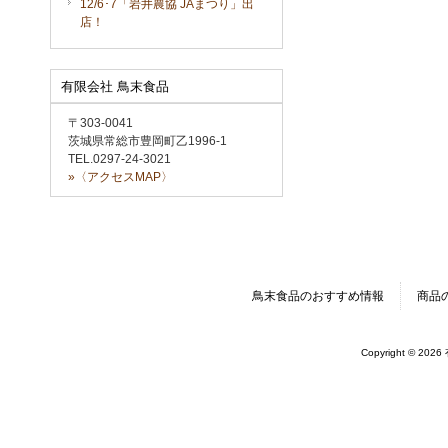
12/6･7「岩井農協 JAまつり」出
店！
有限会社 鳥末食品
〒303-0041
茨城県常総市豊岡町乙1996-1
TEL.0297-24-3021
»〈アクセスMAP〉
鳥末食品のおすすめ情報
商品
Copyright © 202