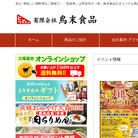
安心･美味しい鶏料理をご家庭で。『筑波巻』は常総市の（有）鳥末食品のオリジナル商
ホーム
商品のご紹介
会社案内･アク
イベント情報