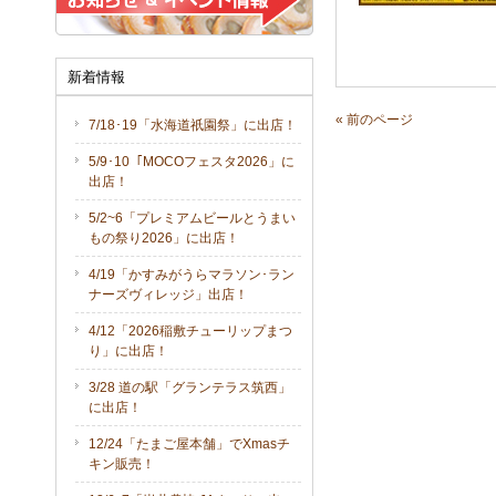
新着情報
« 前のページ
7/18･19「水海道祇園祭」に出店！
5/9･10「MOCOフェスタ2026」に
出店！
5/2~6「プレミアムビールとうまい
もの祭り2026」に出店！
4/19「かすみがうらマラソン･ラン
ナーズヴィレッジ」出店！
4/12「2026稲敷チューリップまつ
り」に出店！
3/28 道の駅「グランテラス筑西」
に出店！
12/24「たまご屋本舗」でXmasチ
キン販売！