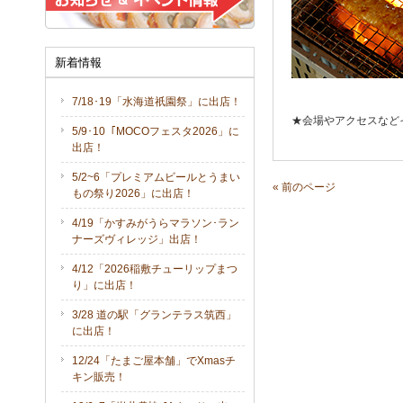
新着情報
7/18･19「水海道祇園祭」に出店！
★会場やアクセスなど
5/9･10「MOCOフェスタ2026」に
出店！
5/2~6「プレミアムビールとうまい
« 前のページ
もの祭り2026」に出店！
4/19「かすみがうらマラソン･ラン
ナーズヴィレッジ」出店！
4/12「2026稲敷チューリップまつ
り」に出店！
3/28 道の駅「グランテラス筑西」
に出店！
12/24「たまご屋本舗」でXmasチ
キン販売！