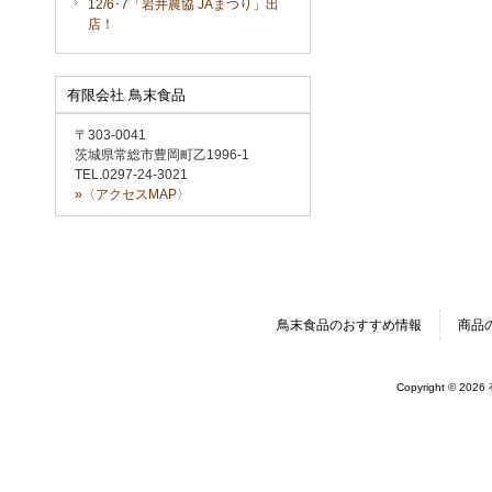
12/6･7「岩井農協 JAまつり」出
店！
有限会社 鳥末食品
〒303-0041
茨城県常総市豊岡町乙1996-1
TEL.0297-24-3021
»〈アクセスMAP〉
鳥末食品のおすすめ情報
商品
Copyright © 202