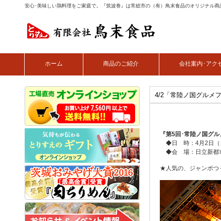
安心･美味しい鶏料理をご家庭で。『筑波巻』は常総市の（有）鳥末食品のオリジナル商
ホーム
商品のご紹介
会社案内･アク
4/2「常陸ノ国グルメ
『第5回･常陸ノ国グ
◆日 時：4月2日（日）
◆会 場：日立新都
★人気の、ジャンボつ